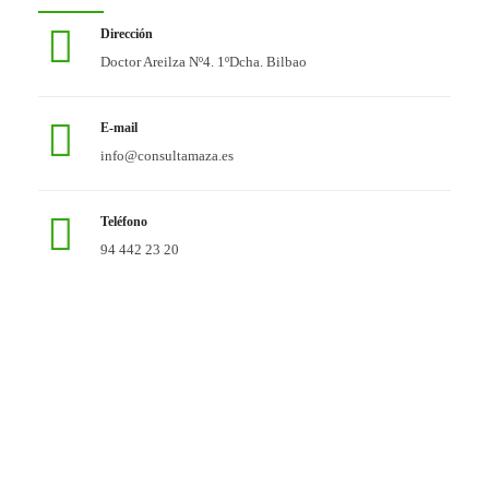
Dirección
Doctor Areilza Nº4. 1ºDcha. Bilbao
E-mail
info@consultamaza.es
Teléfono
94 442 23 20