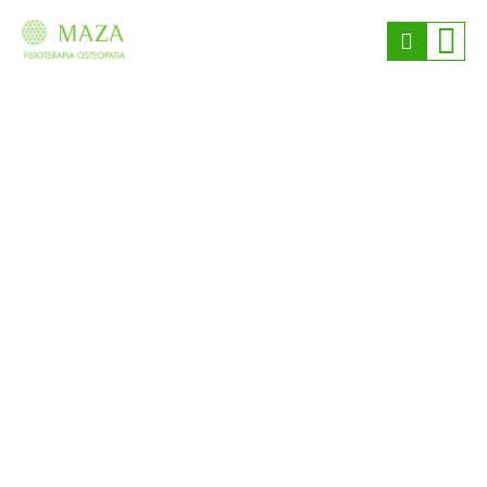
Estamos en continua formación para ofrecerte los mejores
Tratamientos
Tratamientos de
fisioterapia en Bilbao