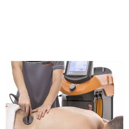
Biomagnetismo
Tratamiento
biomagnetismo en Bilbao
.
El par biomagnético permite entender al paciente de una forma global
y detectar todas aquellas patologías que se han podido instalar en su
cuerpo a la vez que las elimina, devolviendo al organismo su pH
neutro, con lo cual deja a los patógenos sin medio para su
metabolismo y reproducción
Más Info