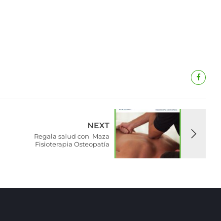
NEXT
Regala salud con Maza
Fisioterapia Osteopatía