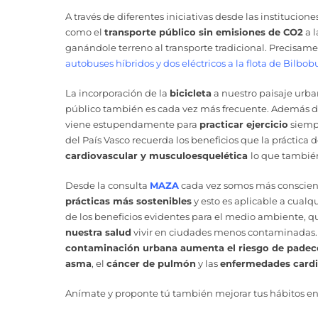
A través de diferentes iniciativas desde las institucio
como el
transporte público sin emisiones de CO2
a l
ganándole terreno al transporte tradicional. Precisa
autobuses híbridos y dos eléctricos a la flota de Bilbob
La incorporación de la
bicicleta
a nuestro paisaje urba
público también es cada vez más frecuente. Además d
viene estupendamente para
practicar ejercicio
siempr
del País Vasco recuerda los beneficios que la práctica 
cardiovascular y musculoesquelética
lo que tambié
Desde la consulta
MAZA
cada vez somos más conscient
prácticas más sostenibles
y esto es aplicable a cualq
de los beneficios evidentes para el medio ambiente, q
nuestra salud
vivir en ciudades menos contaminadas.
contaminación urbana aumenta el riesgo de padec
asma
, el
cáncer de pulmón
y las
enfermedades cardi
Anímate y proponte tú también mejorar tus hábitos en 