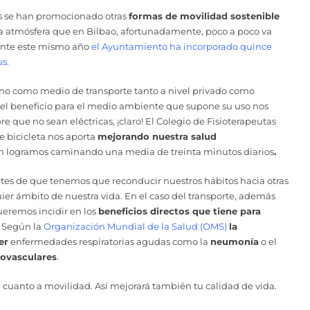
nes se han promocionado otras
formas de movilidad sostenible
a atmósfera que en Bilbao, afortunadamente, poco a poco va
mente este mismo año
el Ayuntamiento ha incorporado quince
us
.
no como medio de transporte tanto a nivel privado como
el beneficio para el medio ambiente que supone su uso nos
e que no sean eléctricas, ¡claro! El Colegio de Fisioterapeutas
de bicicleta nos aporta
mejorando nuestra salud
n logramos caminando una media de treinta minutos diarios
.
es de que tenemos que reconducir nuestros hábitos hacia otras
uier ámbito de nuestra vida. En el caso del transporte, además
ueremos incidir en los
beneficios directos que tiene para
 Según la
Organización Mundial de la Salud (OMS)
la
er
enfermedades respiratorias agudas como la
neumonía
o el
ovasculares
.
cuanto a movilidad. Así mejorará también tu calidad de vida.