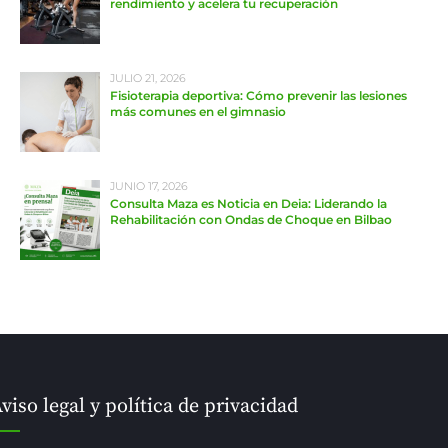
rendimiento y acelera tu recuperación
JULIO 21, 2026
Fisioterapia deportiva: Cómo prevenir las lesiones
más comunes en el gimnasio
JUNIO 17, 2026
Consulta Maza es Noticia en Deia: Liderando la
Rehabilitación con Ondas de Choque en Bilbao
viso legal y política de privacidad