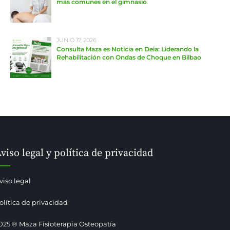
más comunes en el gimnasio
JUNIO 17, 2026
Consulta Maza es Noticia en Deia: Liderando la
Rehabilitación con Ondas de Choque en Bilbao
viso legal y política de privacidad
viso legal
olítica de privacidad
025 ® Maza Fisioterapia Osteopatía