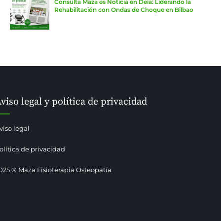
Consulta Maza es Noticia en Deia: Liderando la
Rehabilitación con Ondas de Choque en Bilbao
viso legal y política de privacidad
viso legal
olítica de privacidad
025 ® Maza Fisioterapia Osteopatía