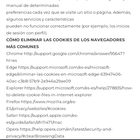
manual de determinadas
preferencias cada vez que se visite un sitio o página. Además,
algunos servicios y características
pueden no funcionar correctamente (por ejemplo, los inicios
de sesión con perfil).
CÓMO ELIMINAR LAS COOKIES DE LOS NAVEGADORES
MÁS COMUNES
Chrome http://support.google.com/chrome/answer/95647?
hl=es
Edge https://support.microsoft.com/es-es/microsoft-
edge/eliminar-las-cookies-en-microsoft-edge-63947406-
40ac-c3b8-57b9-2a946a29ae09
Explorer https://support.microsoft.com/es-es/help/278835/how-
to-delete-cookie-files-in-internet-explorer
Firefox https://www.mozilla.org/es-
ES/privacy/websites/#cookies
Safari https://support.apple.com/es-
es/guide/safari/sfri11471/mac
Opera https://help.opera.com/en/latest/security-and-
privacy/#clearBrowsingData