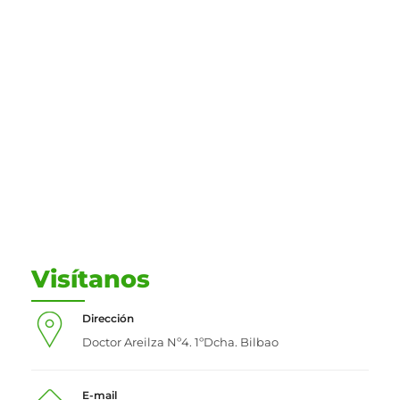
Acupuntura
Tratamiento de acupuntura en Bilbao
.
Es una terapia alternativa, con un fuerte componente de
la medicina tradicional china, consiste en insertar agujas
finas en el cuerpo en los puntos llamados acupunturales.
Con este procedimiento se busca estimularciertos puntos
anatómicos, afectando a su función.
Es una técnica que se utiliza, normalmente, para el
alivio
del dolor
Más Info
Visítanos
Dirección
Doctor Areilza Nº4. 1ºDcha. Bilbao
E-mail