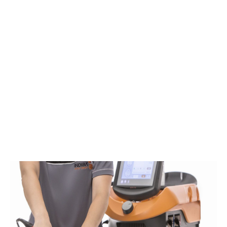
Biomagnetismo
Tratamiento
biomagnetismo en Bilbao
.
El par biomagnético permite entender al paciente de
una forma global y detectar todas aquellas patologías
que se han podido instalar en su cuerpo a la vez que las
elimina, devolviendo al organismo su pH neutro, con lo
cual deja a los patógenos sin medio para su metabolismo
y reproducción
Más Info