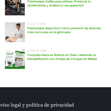
Fisioterapia Indiba para atletas: Potencia tu
rendimiento y acelera tu recuperación
JULIO 21, 2026
Fisioterapia deportiva: Cómo prevenir las lesiones
más comunes en el gimnasio
JUNIO 17, 2026
Consulta Maza es Noticia en Deia: Liderando la
Rehabilitación con Ondas de Choque en Bilbao
viso legal y política de privacidad