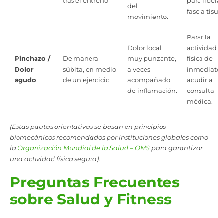
tras el entreno
para liber
del
fascia tisu
movimiento.
Parar la
Dolor local
actividad
Pinchazo /
De manera
muy punzante,
física de
Dolor
súbita, en medio
a veces
inmediat
agudo
de un ejercicio
acompañado
acudir a
de inflamación.
consulta
médica.
(Estas pautas orientativas se basan en principios
biomecánicos recomendados por instituciones globales como
la
Organización Mundial de la Salud – OMS
para garantizar
una actividad física segura).
Preguntas Frecuentes
sobre Salud y Fitness