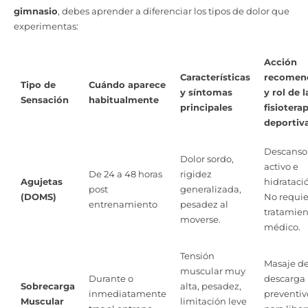
gimnasio
, debes aprender a diferenciar los tipos de dolor que
experimentas:
Acción
Características
recomen
Tipo de
Cuándo aparece
y síntomas
y rol de l
Sensación
habitualmente
principales
fisiotera
deportiv
Descanso
Dolor sordo,
activo e
De 24 a 48 horas
rigidez
Agujetas
hidrataci
post
generalizada,
(DOMS)
No requie
entrenamiento
pesadez al
tratamien
moverse.
médico.
Tensión
Masaje d
muscular muy
Durante o
descarga
Sobrecarga
alta, pesadez,
inmediatamente
preventiv
Muscular
limitación leve