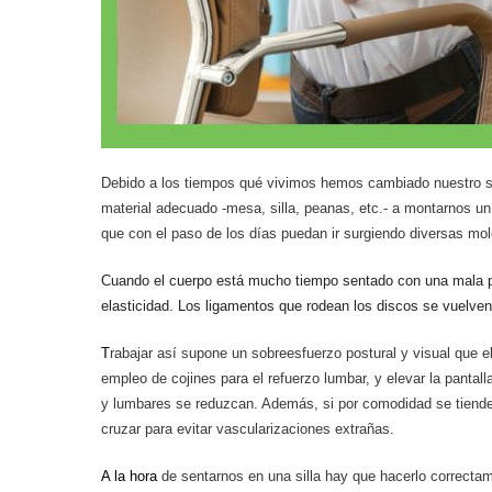
Debido a los tiempos qué vivimos hemos cambiado nuestro sit
material adecuado -mesa, silla, peanas, etc.- a montarnos u
que
con el paso de los días puedan ir surgiendo diversas mol
Cuando el cuerpo está mucho tiempo
sentado
con una mala po
elasticidad. Los ligamentos que rodean los discos se vuelve
T
rabajar así supone
un sobreesfuerzo postural y visual que e
empleo de cojines para el refuerzo lumbar, y elevar la pantall
y lumbares se reduzcan. Además, si por comodidad se tiende
cruzar para evitar vascularizaciones extrañas.
A la hora
de sentarnos en una silla
hay que hacerlo correctame