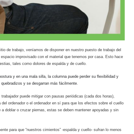
io de trabajo, v
eníamos de disponer en nuestro puesto de trabajo del
n espacio improvisado con el material que tenemos por casa. Esto hace
estias
, tales como dolores de espalda y de cuello.
stura y en una mala silla, la columna puede perder su flexibilidad y
n quebradizos y se desgarran más fácilmente.
l trabajador puede mitigar con pausas periódicas
(cada dos horas),
a del ordenador o el ordenador en sí para que los efectos sobre el cuello
 a doblar o cruzar piernas, estas se deben mantener apoyadas y sin
nte para que “nuestros cimientos” -espalda y cuello- sufran lo menos