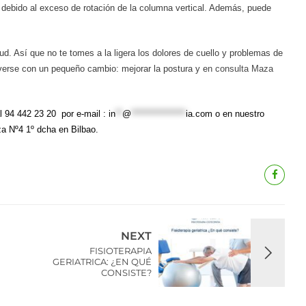
debido al exceso de rotación de la columna vertical.
Además, puede
d. Así que no te tomes a la ligera los dolores de cuello y problemas de
lverse con un pequeño cambio: mejorar la postura y e
n consulta Maza
 94 442 23 20 por e-mail :
in
**
@
****************
ia.com
o en nuestro
za Nº4 1º dcha en Bilbao.
NEXT
FISIOTERAPIA
GERIATRICA: ¿EN QUÉ
CONSISTE?