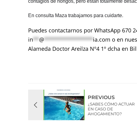
contagios de hongos, pero están totalmente desa
En consulta Maza trabajamos para cuidarte.
Puedes contactarnos por WhatsApp 670 241
in
**
@
****************
ia.com
o en nuest
Alameda Doctor Areilza Nº4 1º dcha en Bi
PREVIOUS
¿SABES CÓMO ACTUAR
EN CASO DE
AHOGAMIENTO?