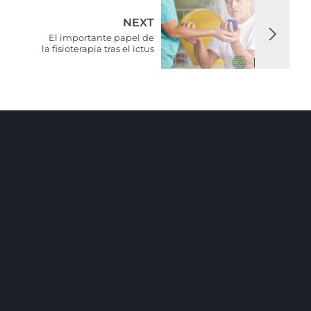
NEXT
El importante papel de
la fisioterapia tras el ictus