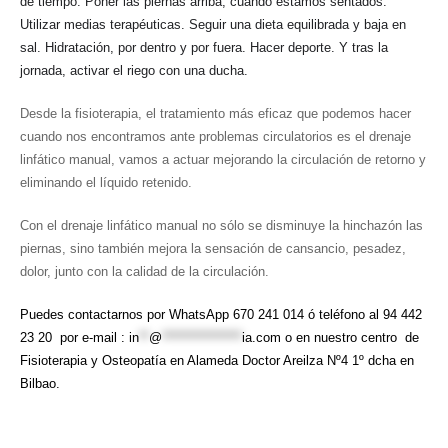
de tiempo. Poner las piernas arriba, cuando estamos sentados.
Utilizar medias terapéuticas. Seguir una dieta equilibrada y baja en
sal. Hidratación, por dentro y por fuera. Hacer deporte. Y tras la
jornada, activar el riego con una ducha.
Desde la
fisioterapia, el tratamiento
más eficaz que podemos hacer
cuando nos encontramos ante
problemas circulatorios
es el drenaje
linfático manual, vamos a actuar mejorando la circulación de retorno y
eliminando el líquido retenido.
Con el
drenaje linfático manual
no sólo se disminuye la hinchazón las
piernas, sino también mejora la sensación de cansancio, pesadez,
dolor, junto con la calidad de la circulación.
Puedes contactarnos por WhatsApp 670 241 014 ó teléfono al 94 442
23 20 por e-mail :
in
**
@
****************
ia.com
o en nuestro centro de
Fisioterapia y Osteopatía en Alameda Doctor Areilza Nº4 1º dcha en
Bilbao.