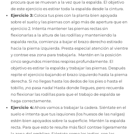
procura que se muevan a la vez que la espalda. El objetivo
de este ejercicio es estirar toda la espalda desde la cintura.
Ejercicio 3:
Coloca tus pies con la planta bien apoyada
sobre el suelo y las piernas con algo más de apertura que en
ejercicio 2. Intenta mantener las piernas rectas sin
flexionarlas a la altura de las rodillas y manteniendo la
espalda recta, comienza a bajar el brazo derecho estirado
hacia la pierna izquierda. Presta especial atención al vientre
y contrae esa zona para trabajarla. Mantén en la posición
cinco segundos mientras respiras profundamente. El
objetivo es estirar la espalda y trabajar las piernas. Después
repite el ejercicio bajando el brazo izquierdo hasta la pierna
derecha. Si no llegas hasta los dedos de los pies o hasta el
tobillo, ¡no pasa nada! Hasta donde llegues, pero recuerda
no flexionar las rodillas para que el trabajo de espalda se
haga correctamente.
Ejercicio 4:
Ahora vamos a trabajar la cadera. Siéntate en el
suelo e intenta que tus isquiones (los huesos de las nalgas)
estén bien apoyados sobre la superficie. Mantén la espalda
recta. Para que esto te resulte más fácil contrae ligeramente
la zona del ombligo. Siéntate como los indios, con las