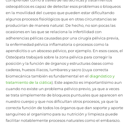
osteop
áticos es capaz de detectar esos problemas o bloqueos
en la movilidad del cuerpo que pueden estar dificultando
algunos procesos fisiológicos que en otras circunstancias se
producirían de manera natural. De hecho, no son pocas las
ocasiones en las que se relacio
na la infertilidad con
adherencias pélicas causadas por una cirugía pélvica previa,
la enfermedad pélvica inflamatoria o procesos como la
apendicitis o un absceso pélvico, por ejemplo. En esos casos, el
Osteópata trabajará s
obre la zona pélvica para c
orregir la
posición y la función de órganos y estructuras óseas como
caderas, huesos iliacos, lumbares y sacro (cuya correcta
biomecánica también es fundamental en el
diagnóstico y
tratamiento de la ciática
). Este
aspe
cto es importantísimo aun
cuando no existe un problema pélvico previo, ya que a veces
se trata simplemente de bloqueos puntuales que aparecen en
nuestro cuerpo y que nos dificultan otros procesos, ya que la
correcta función de
todos los órganos que dan soporte y aporte
sanguíneo al organismo para su nutrición y limpi
eza puede
facilitar notablemente procesos naturales como el embarazo.