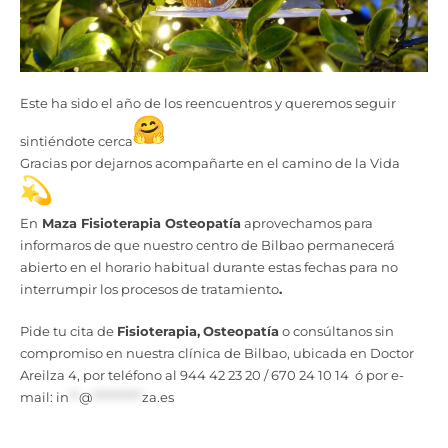
Este ha sido el año de los reencuentros y queremos seguir
sintiéndote cerca
Gracias por dejarnos acompañarte en el camino de la Vida
En
Maza Fisioterapia Osteopatía
aprovechamos para
informaros de que nuestro centro de Bilbao permanecerá
abierto en el horario habitual durante estas fechas para no
interrumpir los procesos de tratamiento
.
Pide tu cita de
Fisioterapia,
Osteopatía
o consúltanos sin
compromiso en nuestra clínica de Bilbao, ubicada en Doctor
Areilza 4, por teléfono al 944 42 23 20 / 670 24 10 14 ó por e-
mail:
in
**
@
**********
za.es